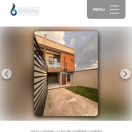
MENU
1/8
INÍCIO
>
VENDAS
>
CURITIBA
>
SOBRADO
>
SOB0303