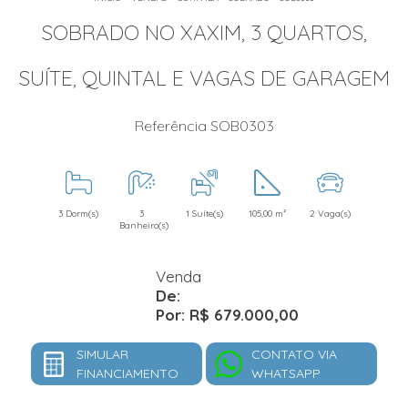
SOBRADO NO XAXIM, 3 QUARTOS,
SUÍTE, QUINTAL E VAGAS DE GARAGEM
Referência SOB0303
3 Dorm(s)
3
1 Suíte(s)
105,00 m²
2 Vaga(s)
Banheiro(s)
Venda
De:
Por: R$ 679.000,00
SIMULAR
CONTATO VIA
FINANCIAMENTO
WHATSAPP