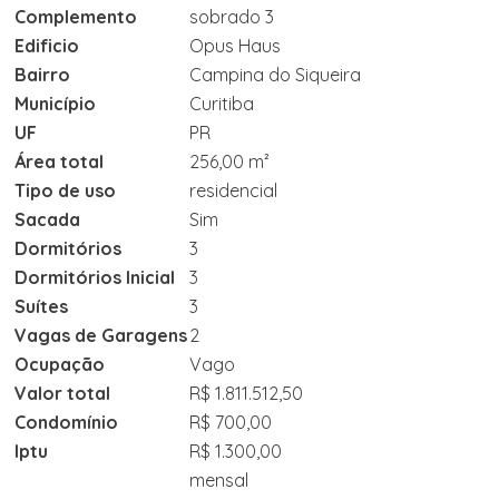
Complemento
sobrado 3
Edificio
Opus Haus
Bairro
Campina do Siqueira
Município
Curitiba
UF
PR
Área total
256,00 m²
Tipo de uso
residencial
Sacada
Sim
Dormitórios
3
Dormitórios Inicial
3
Suítes
3
Vagas de Garagens
2
Ocupação
Vago
Valor total
R$ 1.811.512,50
Condomínio
R$ 700,00
Iptu
R$ 1.300,00
mensal