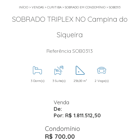
INÍCIO
>
VENDAS
>
CURITIBA
>
SOBRADO EM CONDOMÍNIO
>
SOB0313
SOBRADO TRIPLEX NO Campina do
Siqueira
Referência SOB0313
3 Dorm(s)
3 Suíte(s)
256,00 m²
2 Vaga(s)
Venda
De:
Por: R$ 1.811.512,50
Condomínio
R$ 700,00