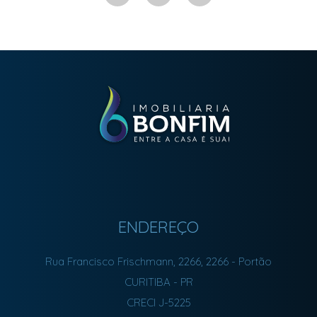
ENDEREÇO
Rua Francisco Frischmann, 2266, 2266
- Portão
CURITIBA
-
PR
CRECI J-5225