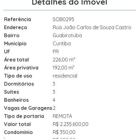
Detalhes do Imóvel
Referência
SOB0295
Endereço
Rua João Carlos de Souza Castro
Bairro
Guabirotuba
Município
Curitiba
UF
PR
Área total
226,00 m²
Área privativa
192,00 m²
Tipo de uso
residencial
Dormitórios
3
Suítes
3
Banheiros
4
Vagas de Garagens
2
Tipo de portaria
REMOTA
Valor total
R$ 2.235.600,00
Condomínio
R$ 350,00