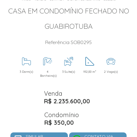
CASA EM CONDOMÍNIO FECHADO NO
GUABIROTUBA
Referência SOB0295
3 Dorm(s)
4
3 Suíte(s)
192,00 m²
2 Vaga(s)
Banheiro(s)
Venda
R$ 2.235.600,00
Condomínio
R$ 350,00
SIMULAR
CONTATO VIA