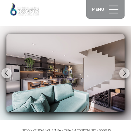
MENU
1/19
INÍCIO
>
VENDAS
>
CURITIBA
>
CASA EM CONDOMÍNIO
>
SOB0295