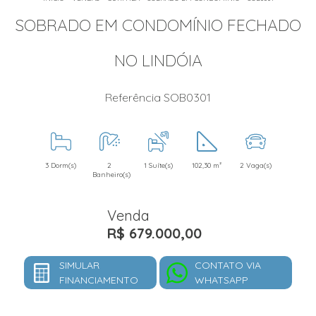
SOBRADO EM CONDOMÍNIO FECHADO
NO LINDÓIA
Referência SOB0301
3 Dorm(s)
2
1 Suíte(s)
102,30 m²
2 Vaga(s)
Banheiro(s)
Venda
R$ 679.000,00
SIMULAR
CONTATO VIA
FINANCIAMENTO
WHATSAPP