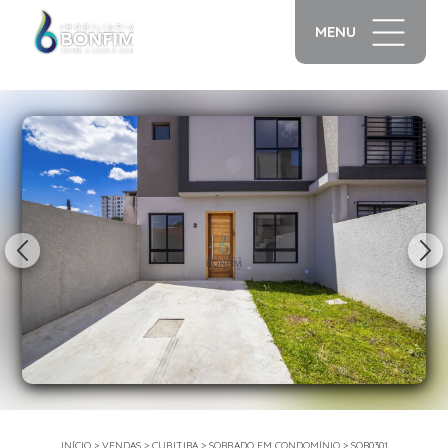
MENU
1/31
INÍCIO
>
VENDAS
>
CURITIBA
>
SOBRADO EM CONDOMÍNIO
>
SOB0301