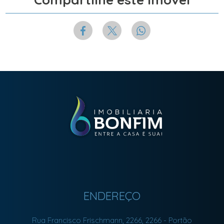
ENDEREÇO
Rua Francisco Frischmann, 2266, 2266
- Portão