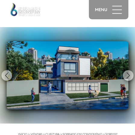
MENU
1/22
INÍCIO
>
VENDAS
>
CURITIBA
>
SOBRADO EM CONDOMÍNIO
>
SOB0297