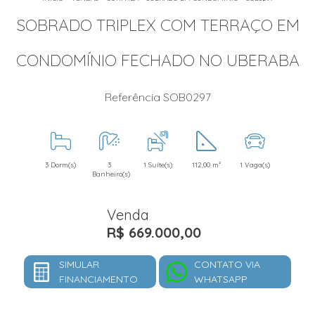
SOBRADO TRIPLEX COM TERRAÇO EM
CONDOMÍNIO FECHADO NO UBERABA
Referência SOB0297
3 Dorm(s)
3
1 Suíte(s)
112,00 m²
1 Vaga(s)
Banheiro(s)
Venda
R$ 669.000,00
SIMULAR
CONTATO VIA
FINANCIAMENTO
WHATSAPP