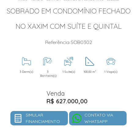
SOBRADO EM CONDOMÍNIO FECHADO
NO XAXIM COM SUÍTE E QUINTAL
Referência SOB0302
3 Dorm(s)
3
1 Suíte(s)
100,00 m²
1 Vaga(s)
Banheiro(s)
Venda
R$ 627.000,00
SIMULAR
CONTATO VIA
FINANCIAMENTO
WHATSAPP