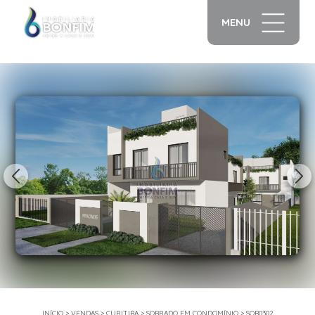
MENU
1/15
INÍCIO
>
VENDAS
>
CURITIBA
>
SOBRADO EM CONDOMÍNIO
>
SOB0302