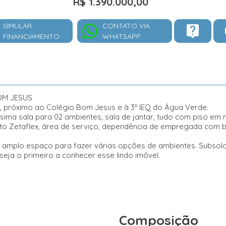
R$ 1.390.000,00
SIMULAR
CONTATO VIA
FINANCIAMENTO
WHATSAPP
OM JESUS
 próximo ao Colégio Bom Jesus e à 3º IEQ do Água Verde.
íssima sala para 02 ambientes, sala de jantar, tudo com piso e
o Zetaflex, área de serviço, dependência de empregada com ban
m amplo espaço para fazer várias opções de ambientes. Subsol
ja o primeiro a conhecer esse lindo imóvel.
Composição