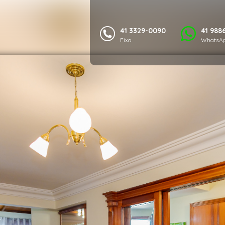
41 3329-0090
41 988
Fixo
WhatsAp