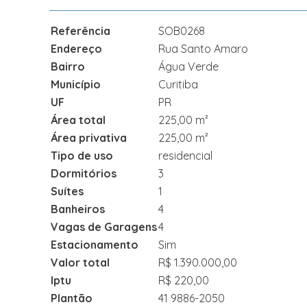
Referência
SOB0268
Endereço
Rua Santo Amaro
Bairro
Água Verde
Município
Curitiba
UF
PR
Área total
225,00 m²
Área privativa
225,00 m²
Tipo de uso
residencial
Dormitórios
3
Suítes
1
Banheiros
4
Vagas de Garagens
4
Estacionamento
Sim
Valor total
R$ 1.390.000,00
Iptu
R$ 220,00
Plantão
41 9886-2050