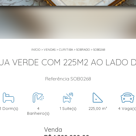
INÍCIO
>
VENDAS
>
CURITIBA
>
SOBRADO
>
SOB0268
A VERDE COM 225M2 AO LADO 
Referência SOB0268
3 Dorm(s)
4
1 Suíte(s)
225,00 m²
4 Vaga(s
Banheiro(s)
Venda