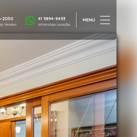
1/49
6-2050
41 9894-9493
MENU
p Vendas
WhatsApp Locação