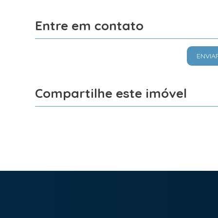
Entre em contato
ENVIA
Compartilhe este imóvel
Facebook
X
Whatsapp
Imobiliária Bonfim em Curitiba (41) 9886-2050