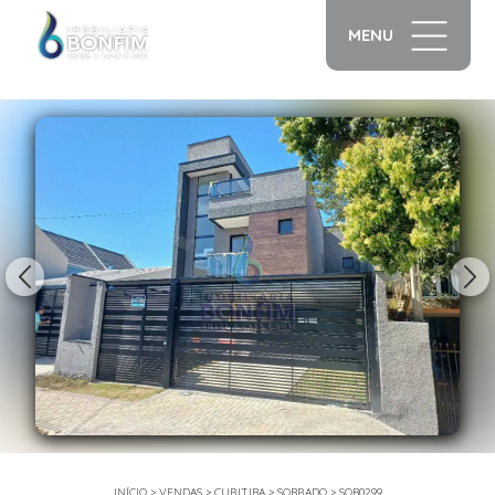
MENU
1/23
INÍCIO
>
VENDAS
>
CURITIBA
>
SOBRADO
>
SOB0299