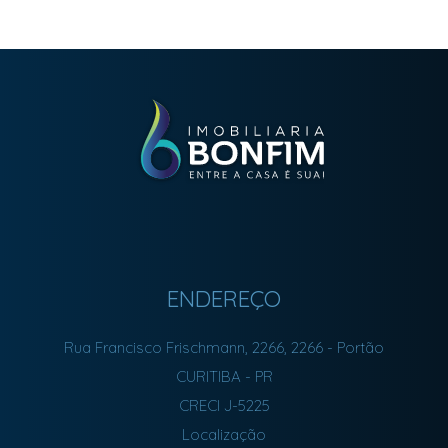
ENDEREÇO
Rua Francisco Frischmann, 2266, 2266
- Portão
CURITIBA
-
PR
CRECI J-5225
Localização