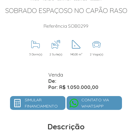
SOBRADO ESPAÇOSO NO CAPÃO RASO
Referência SOB0299
3 Dorm(s)
2 Suíte(s)
140,00 m²
2 Vaga(s)
Venda
De:
Por: R$ 1.050.000,00
SIMULAR
CONTATO VIA
FINANCIAMENTO
WHATSAPP
Descrição