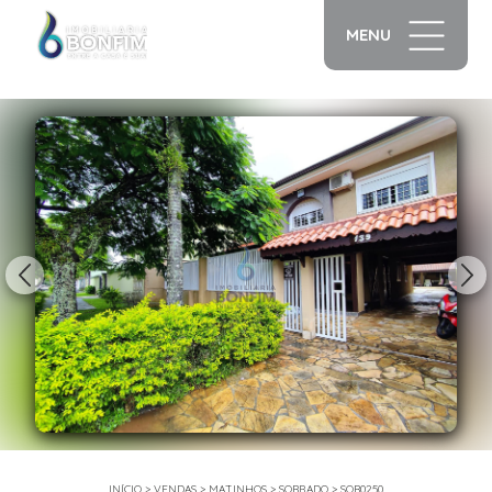
MENU
1/24
INÍCIO
>
VENDAS
>
MATINHOS
>
SOBRADO
>
SOB0250