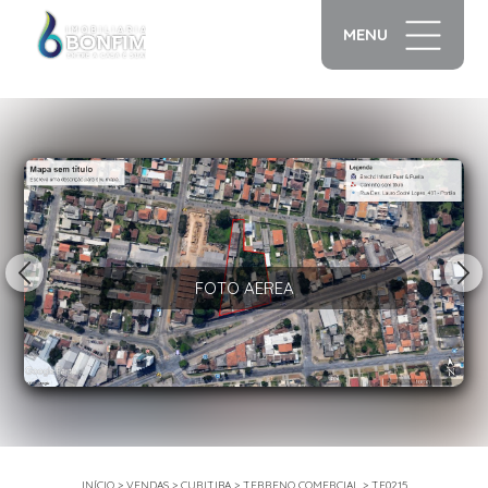
MENU
1/10
FOTO AEREA
INÍCIO
>
VENDAS
>
CURITIBA
>
TERRENO COMERCIAL
>
TE0215