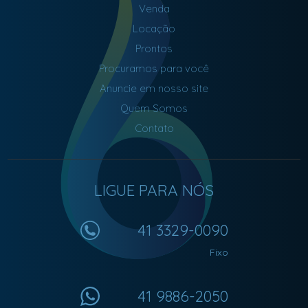
Venda
Locação
Prontos
Procuramos para você
Anuncie em nosso site
Quem Somos
Contato
LIGUE PARA NÓS
41 3329-0090
Fixo
41 9886-2050