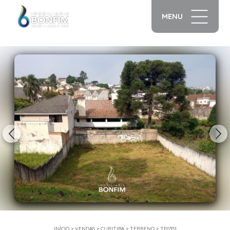
MENU
1/10
INÍCIO
>
VENDAS
>
CURITIBA
>
TERRENO
>
TE0351