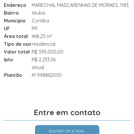
Endereço
MARECHAL MASCARENHAS DE MORAES, 1183
Bairro
Atuba
Município
Curitiba
UF
PR
Área total
468,25 m²
Tipo de uso
residencial
Valor total
R$ 595.000,00
Iptu
R$ 2.233,56
anual
Plantão
41 998862050
Entre em contato
ENVIAR UM E-MAIL