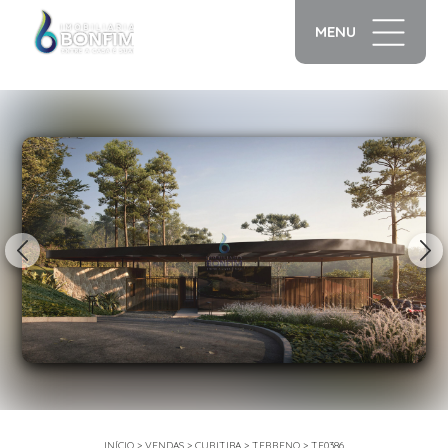
MENU
1/25
INÍCIO
>
VENDAS
>
CURITIBA
>
TERRENO
>
TE0386