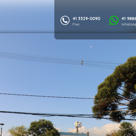
41 3329-0090
41 988
Fixo
WhatsAp