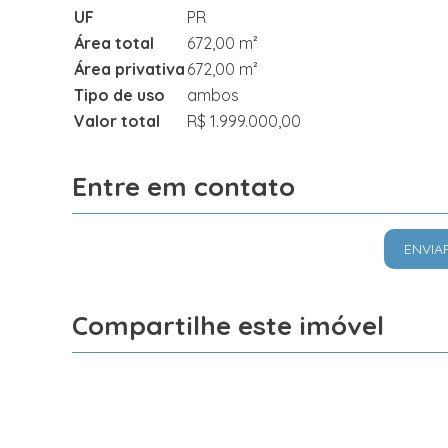
UF
PR
Área total
672,00 m²
Área privativa
672,00 m²
Tipo de uso
ambos
Valor total
R$ 1.999.000,00
Entre em contato
ENVIA
Compartilhe este imóvel
Facebook
X
Whatsapp