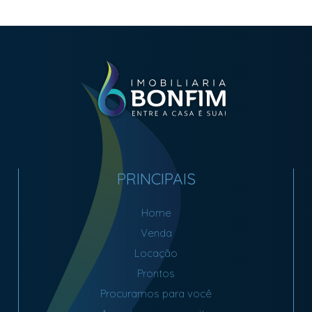
PRINCIPAIS
Home
Venda
Locação
Prontos
Procuramos para você