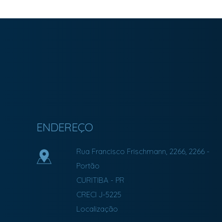
Imobiliária Bonfim em Curitiba (41) 9886-2050
ENDEREÇO
Rua Francisco Frischmann, 2266, 2266
-
Portão
CURITIBA
-
PR
CRECI J-5225
Localização