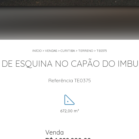
INÍCIO
>
VENDAS
>
CURITIBA
>
TERRENO
>
TE0375
DE ESQUINA NO CAPÃO DO IMBUI
Referência TE0375
672,00 m²
Venda