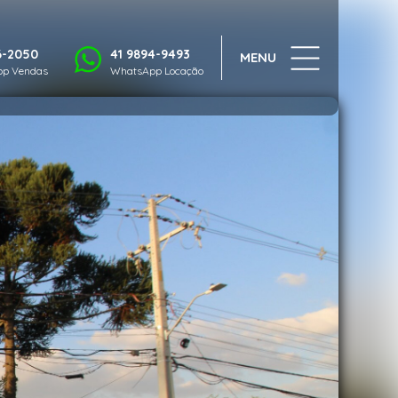
1/32
6-2050
41 9894-9493
MENU
p Vendas
WhatsApp Locação