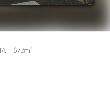
A – 672m²