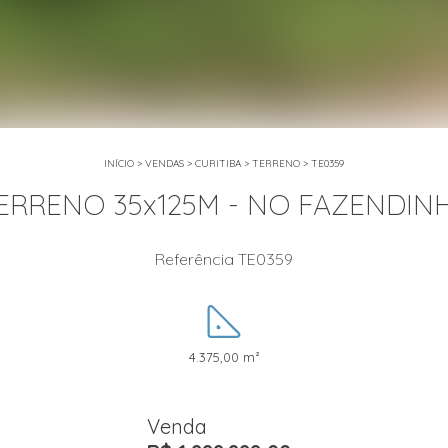
INÍCIO
>
VENDAS
>
CURITIBA
>
TERRENO
>
TE0359
ERRENO 35x125M - NO FAZENDIN
Referência TE0359
4.375,00 m²
Venda