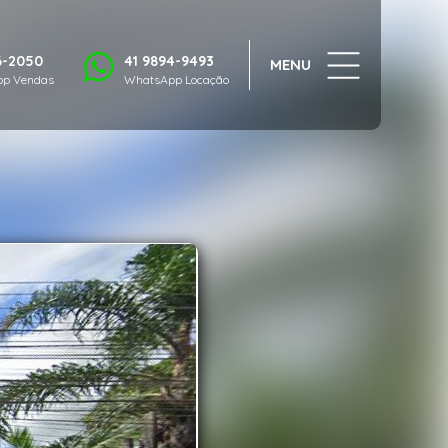
1/12
6-2050
41 9894-9493
MENU
p Vendas
WhatsApp Locação