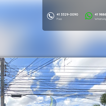
41 3329-0090
41 988
Fixo
WhatsAp