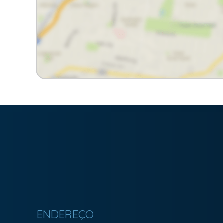
Imobiliária Bonfim em Curitiba (41) 9886-2050
ENDEREÇO