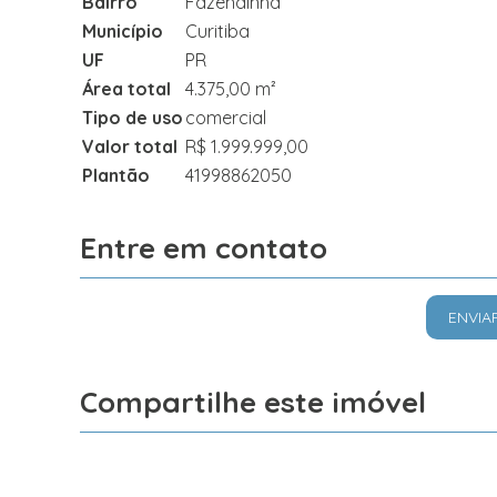
Bairro
Fazendinha
Município
Curitiba
UF
PR
Área total
4.375,00 m²
Tipo de uso
comercial
Valor total
R$ 1.999.999,00
Plantão
41998862050
Entre em contato
ENVIA
Compartilhe este imóvel
Facebook
X
Whatsapp