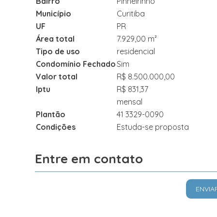
Bairro
Pinheirinho
Município
Curitiba
UF
PR
Área total
7.929,00 m²
Tipo de uso
residencial
Condomínio Fechado
Sim
Valor total
R$ 8.500.000,00
Iptu
R$ 831,37
mensal
Plantão
41 3329-0090
Condições
Estuda-se proposta
Entre em contato
ENVIA