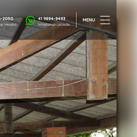
1/29
6-2050
41 9894-9493
MENU
p Vendas
WhatsApp Locação