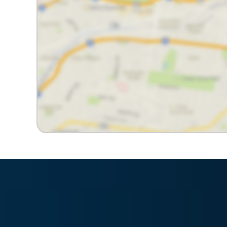
Imobiliária Bonfim em Curitiba (41) 9886-2050