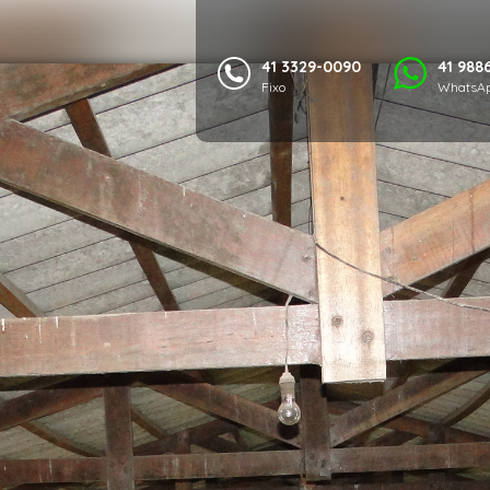
41 3329-0090
41 988
Fixo
WhatsAp