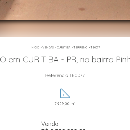
INÍCIO
>
VENDAS
>
CURITIBA
>
TERRENO
>
TE0077
 em CURITIBA - PR, no bairro Pinhe
Referência TE0077
7.929,00 m²
Venda