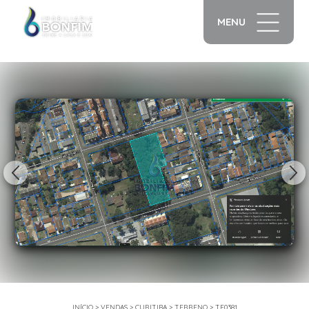
MENU
1/25
INÍCIO
>
VENDAS
>
CURITIBA
>
TERRENO
>
TE0381