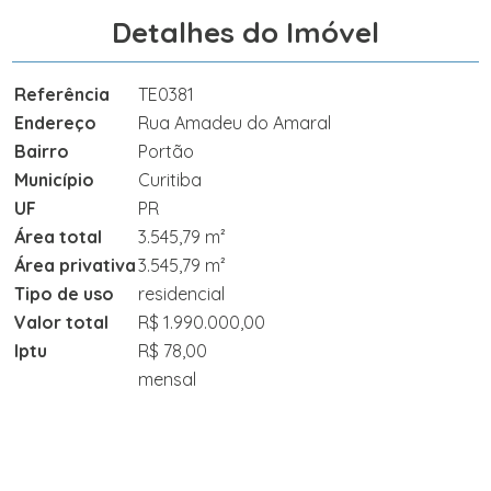
Detalhes do Imóvel
Referência
TE0381
Endereço
Rua Amadeu do Amaral
Bairro
Portão
Município
Curitiba
UF
PR
Área total
3.545,79 m²
Área privativa
3.545,79 m²
Tipo de uso
residencial
Valor total
R$ 1.990.000,00
Iptu
R$ 78,00
mensal