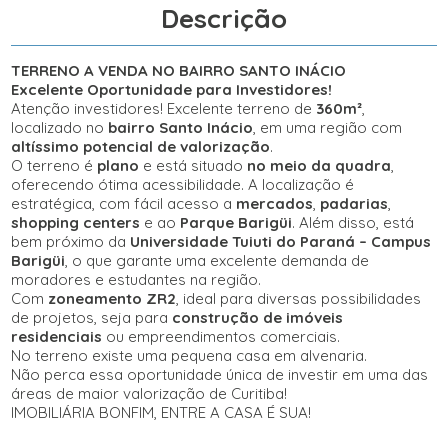
Descrição
TERRENO A VENDA NO BAIRRO SANTO INÁCIO
Excelente Oportunidade para Investidores!
Atenção investidores! Excelente terreno de
360m²
,
localizado no
bairro Santo Inácio
, em uma região com
altíssimo potencial de valorização
.
O terreno é
plano
e está situado
no meio da quadra
,
oferecendo ótima acessibilidade. A localização é
estratégica, com fácil acesso a
mercados
,
padarias
,
shopping centers
e ao
Parque Barigüi
. Além disso, está
bem próximo da
Universidade Tuiuti do Paraná – Campus
Barigüi
, o que garante uma excelente demanda de
moradores e estudantes na região.
Com
zoneamento ZR2
, ideal para diversas possibilidades
de projetos, seja para
construção de imóveis
residenciais
ou empreendimentos comerciais.
No terreno existe uma pequena casa em alvenaria.
Não perca essa oportunidade única de investir em uma das
áreas de maior valorização de Curitiba!
IMOBILIÁRIA BONFIM, ENTRE A CASA É SUA!