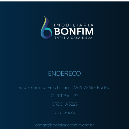
ENDEREÇO
Rua Francisco Frischmann, 2266, 2266
- Portão
CURITIBA
-
PR
CRECI J-5225
Localização
contato@imobiliariabonfim.com.br