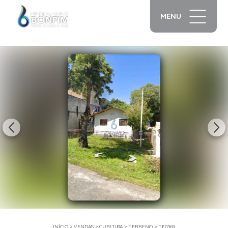
MENU
1/8
INÍCIO
>
VENDAS
>
CURITIBA
>
TERRENO
>
TE0369