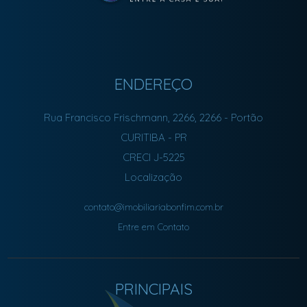
p
e
r
m
e
r
c
ENDEREÇO
a
d
Rua Francisco Frischmann, 2266, 2266
- Portão
o
s
CURITIBA
-
PR
,
CRECI J-5225
f
a
Localização
r
m
contato@imobiliariabonfim.com.br
á
c
Entre em Contato
i
a
s
,
PRINCIPAIS
e
s