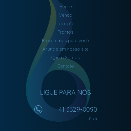
c
Home
o
l
Venda
a
Locação
s
e
Prontos
d
Procuramos para você
e
v
Anuncie em nosso site
á
Quem Somos
r
i
Contato
o
s
p
o
LIGUE PARA NÓS
n
t
o
41 3329-0090
s
c
Fixo
o
m