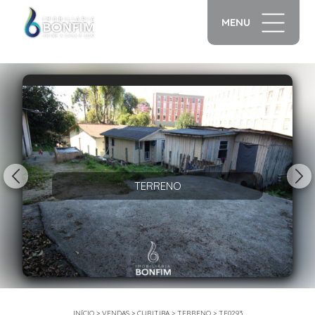
MENU
1/10
TERRENO
INÍCIO
>
VENDAS
>
CURITIBA
>
TERRENO
>
TE0293