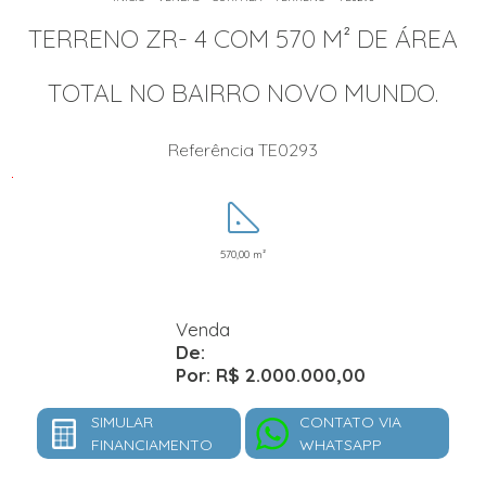
TERRENO ZR- 4 COM 570 M² DE ÁREA
TOTAL NO BAIRRO NOVO MUNDO.
Referência TE0293
T
e
r
r
570,00 m²
e
n
o
Venda
Z
De:
R
4
Por: R$ 2.000.000,00
m
e
SIMULAR
CONTATO VIA
i
FINANCIAMENTO
WHATSAPP
o
d