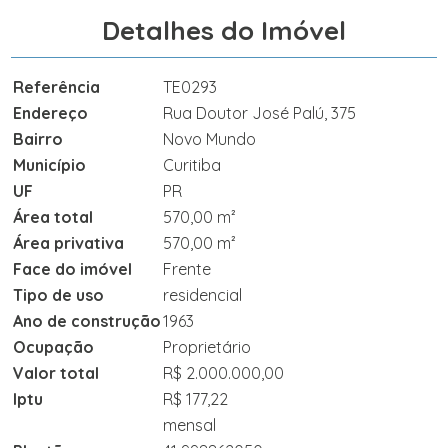
d
Detalhes do Imóvel
o
,
p
Referência
TE0293
r
ó
Endereço
Rua Doutor José Palú, 375
x
Bairro
Novo Mundo
i
Município
Curitiba
m
o
UF
PR
d
Área total
570,00 m²
o
Área privativa
570,00 m²
S
a
Face do imóvel
Frente
c
Tipo de uso
residencial
o
Ano de construção
1963
l
ã
Ocupação
Proprietário
o
Valor total
R$ 2.000.000,00
C
u
Iptu
R$ 177,22
r
mensal
i