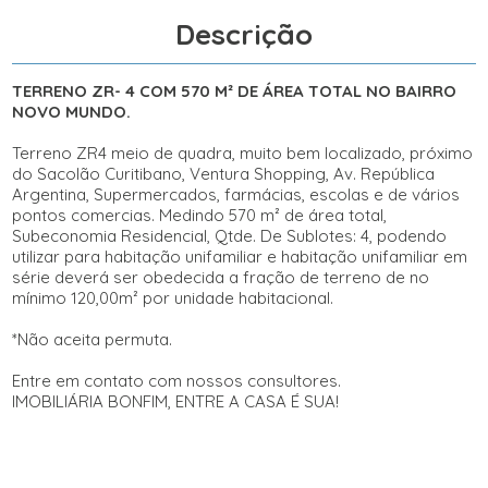
e
Descrição
q
u
a
TERRENO ZR- 4 COM 570 M² DE ÁREA TOTAL NO BAIRRO
d
NOVO MUNDO.
r
a
Terreno ZR4 meio de quadra, muito bem localizado, próximo
,
do Sacolão Curitibano, Ventura Shopping, Av. República
m
Argentina, Supermercados, farmácias, escolas e de vários
u
pontos comercias. Medindo 570 m² de área total,
i
Subeconomia Residencial, Qtde. De Sublotes: 4, podendo
t
utilizar para habitação unifamiliar e habitação unifamiliar em
o
série deverá ser obedecida a fração de terreno de no
b
mínimo 120,00m² por unidade habitacional.
e
m
*Não aceita permuta.
l
o
Entre em contato com nossos consultores.
c
IMOBILIÁRIA BONFIM, ENTRE A CASA É SUA!
a
l
i
z
a