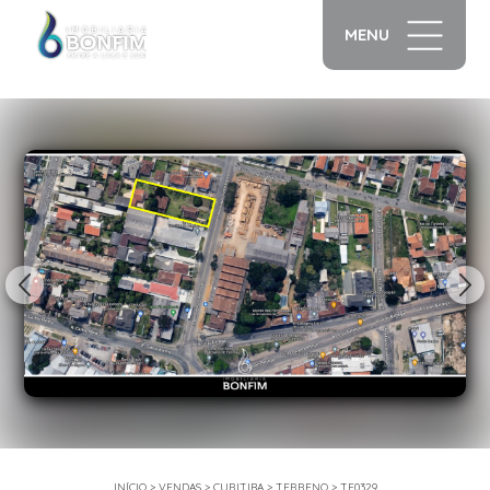
MENU
1/28
INÍCIO
>
VENDAS
>
CURITIBA
>
TERRENO
>
TE0329