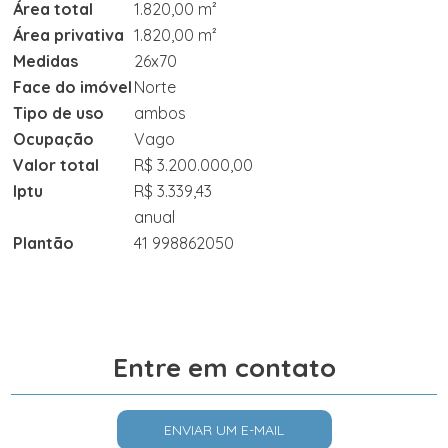
Área total
1.820,00 m²
Área privativa
1.820,00 m²
Medidas
26x70
Face do imóvel
Norte
Tipo de uso
ambos
Ocupação
Vago
Valor total
R$ 3.200.000,00
Iptu
R$ 3.339,43
anual
Plantão
41 998862050
Entre em contato
ENVIAR UM E-MAIL