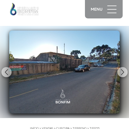
MENU
1/7
INÍCIO
>
VENDAS
>
CURITIBA
>
TERRENO
>
TE0253