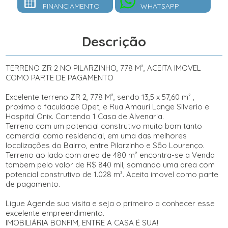
FINANCIAMENTO
WHATSAPP
Descrição
TERRENO ZR 2 NO PILARZINHO, 778 M², ACEITA IMOVEL
COMO PARTE DE PAGAMENTO
Excelente terreno ZR 2, 778 M², sendo 13,5 x 57,60 m² ,
proximo a faculdade Opet, e Rua Amauri Lange Silverio e
Hospital Onix. Contendo 1 Casa de Alvenaria.
Terreno com um potencial construtivo muito bom tanto
comercial como residencial, em uma das melhores
localizações do Bairro, entre Pilarzinho e São Lourenço.
Terreno ao lado com area de 480 m² encontra-se a Venda
tambem pelo valor de R$ 840 mil, somando uma area com
potencial construtivo de 1.028 m². Aceita imovel como parte
de pagamento.
Ligue Agende sua visita e seja o primeiro a conhecer esse
excelente empreendimento.
IMOBILIÁRIA BONFIM, ENTRE A CASA É SUA!