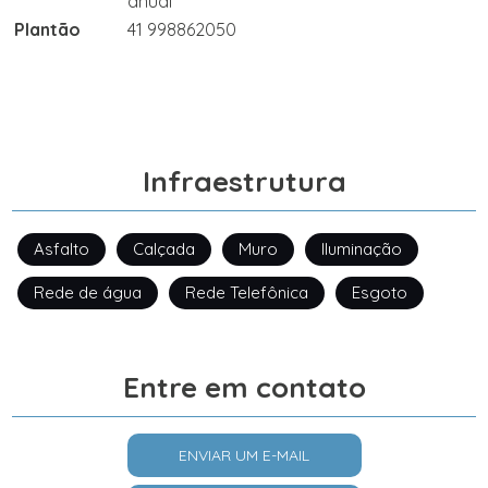
anual
Plantão
41 998862050
Infraestrutura
Asfalto
Calçada
Muro
Iluminação
Rede de água
Rede Telefônica
Esgoto
Entre em contato
ENVIAR UM E-MAIL