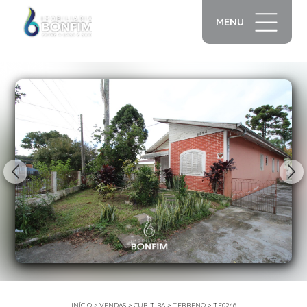
MENU
1/9
INÍCIO
>
VENDAS
>
CURITIBA
>
TERRENO
>
TE0246