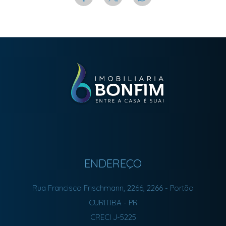
ENDEREÇO
Rua Francisco Frischmann, 2266, 2266
- Portão
CURITIBA
-
PR
CRECI J-5225