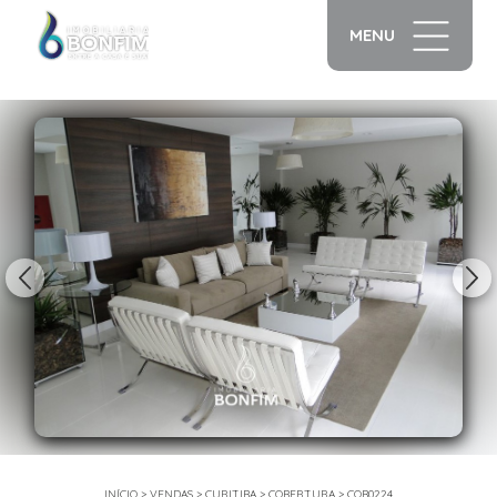
MENU
1/36
INÍCIO
>
VENDAS
>
CURITIBA
>
COBERTURA
>
COB0224