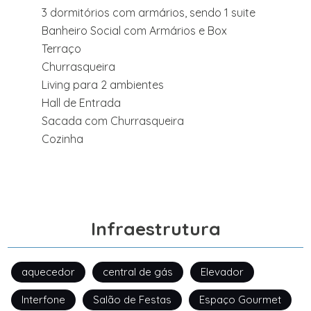
3 dormitórios com armários, sendo 1 suite
Banheiro Social com Armários e Box
Terraço
Churrasqueira
Living para 2 ambientes
Hall de Entrada
Sacada com Churrasqueira
Cozinha
Infraestrutura
aquecedor
central de gás
Elevador
Interfone
Salão de Festas
Espaço Gourmet