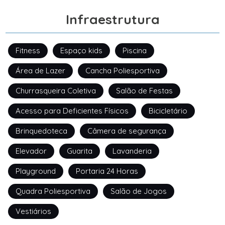
Infraestrutura
Fitness
Espaço kids
Piscina
Área de Lazer
Cancha Poliesportiva
Churrasqueira Coletiva
Salão de Festas
Acesso para Deficientes Físicos
Bicicletário
Brinquedoteca
Câmera de segurança
Elevador
Guarita
Lavanderia
Playground
Portaria 24 Horas
Quadra Poliesportiva
Salão de Jogos
Vestiários