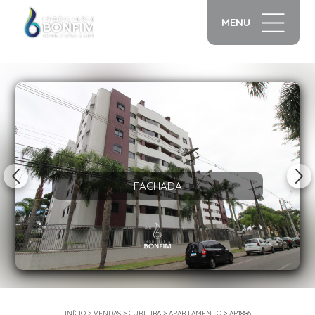
MENU
1/21
FACHADA
INÍCIO
>
VENDAS
>
CURITIBA
>
APARTAMENTO
>
AP1886