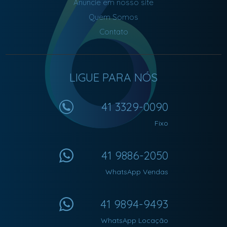
Anuncie em nosso site
Quem Somos
Contato
LIGUE PARA NÓS
41 3329-0090
Fixo
41 9886-2050
WhatsApp Vendas
41 9894-9493
WhatsApp Locação